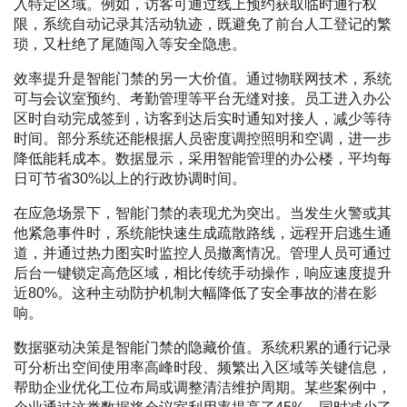
入特定区域。例如，访客可通过线上预约获取临时通行权
限，系统自动记录其活动轨迹，既避免了前台人工登记的繁
琐，又杜绝了尾随闯入等安全隐患。
效率提升是智能门禁的另一大价值。通过物联网技术，系统
可与会议室预约、考勤管理等平台无缝对接。员工进入办公
区时自动完成签到，访客到达后实时通知对接人，减少等待
时间。部分系统还能根据人员密度调控照明和空调，进一步
降低能耗成本。数据显示，采用智能管理的办公楼，平均每
日可节省30%以上的行政协调时间。
在应急场景下，智能门禁的表现尤为突出。当发生火警或其
他紧急事件时，系统能快速生成疏散路线，远程开启逃生通
道，并通过热力图实时监控人员撤离情况。管理人员可通过
后台一键锁定高危区域，相比传统手动操作，响应速度提升
近80%。这种主动防护机制大幅降低了安全事故的潜在影
响。
数据驱动决策是智能门禁的隐藏价值。系统积累的通行记录
可分析出空间使用率高峰时段、频繁出入区域等关键信息，
帮助企业优化工位布局或调整清洁维护周期。某些案例中，