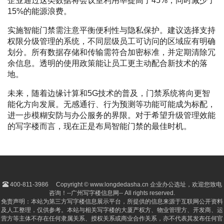
企业通过这类数据将会议室利用率提高了45%，同时减少了
15%的能源浪费。
实施智能门禁需注意平衡便利性与隐私保护。建议选择支持
权限分级管理的系统，不同层级员工可访问的区域应有明确
划分。所有数据存储和传输需符合加密标准，并定期清除冗
余信息。透明的使用政策能让员工更主动配合新技术的落
地。
未来，随着边缘计算和5G技术的普及，门禁系统将向更智
能化方向发展。无感通行、行为预测等功能可能成为标配，
进一步模糊安防与办公服务的界限。对于希望升级管理效能
的写字楼而言，现在正是布局智能门禁的最佳时机。
400-811-3986
Copyright © www.longdedasha.cn 企业办公选址，欢迎您致电
咨询！--广州写字楼信息网-- All rights reserved.
免责声明：本站为第三方写字楼信息展示平台，所提供的信息来源于互联网公开资料
及人工整理，仅供参考。本站与相关写字楼的大厦产权方、物业管理方、开发商、运
营方等主体不存在任何隶属关系、授权关系或商业合作关系，亦不代表其发布任何官