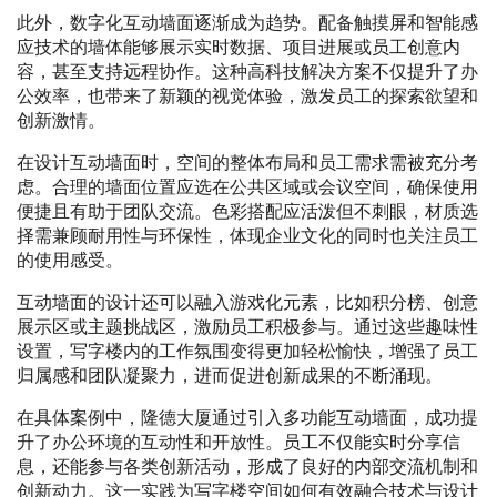
此外，数字化互动墙面逐渐成为趋势。配备触摸屏和智能感
应技术的墙体能够展示实时数据、项目进展或员工创意内
容，甚至支持远程协作。这种高科技解决方案不仅提升了办
公效率，也带来了新颖的视觉体验，激发员工的探索欲望和
创新激情。
在设计互动墙面时，空间的整体布局和员工需求需被充分考
虑。合理的墙面位置应选在公共区域或会议空间，确保使用
便捷且有助于团队交流。色彩搭配应活泼但不刺眼，材质选
择需兼顾耐用性与环保性，体现企业文化的同时也关注员工
的使用感受。
互动墙面的设计还可以融入游戏化元素，比如积分榜、创意
展示区或主题挑战区，激励员工积极参与。通过这些趣味性
设置，写字楼内的工作氛围变得更加轻松愉快，增强了员工
归属感和团队凝聚力，进而促进创新成果的不断涌现。
在具体案例中，隆德大厦通过引入多功能互动墙面，成功提
升了办公环境的互动性和开放性。员工不仅能实时分享信
息，还能参与各类创新活动，形成了良好的内部交流机制和
创新动力。这一实践为写字楼空间如何有效融合技术与设计