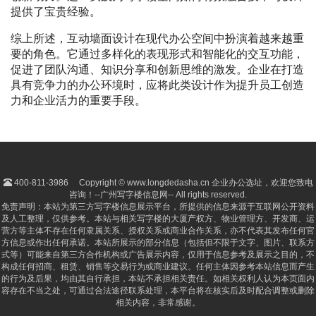
提供了宝贵经验。
综上所述，互动墙面设计在现代办公空间中扮演着越来越重
要的角色。它通过多样化的表现形式和智能化的交互功能，
促进了团队沟通、知识分享和创新思维的激发。企业在打造
具有竞争力的办公环境时，应将此类设计作为提升员工创造
力和企业活力的重要手段。
400-811-3986
Copyright © www.longdedasha.cn 企业办公选址，欢迎您致电
咨询！--广州写字楼信息网-- All rights reserved.
免责声明：本站为第三方写字楼信息展示平台，所提供的信息来源于互联网公开资料
及人工整理，仅供参考。本站与相关写字楼的大厦产权方、物业管理方、开发商、运
营方等主体不存在任何隶属关系、授权关系或商业合作关系，亦不代表其发布任何官
方信息或作出任何承诺。本站所展示的部分信息（包括但不限于文字、图片、联系方
式等）可能来自第三方合作机构或广告展示内容，仅用于信息参考及展示之目的，不
构成任何招商、租赁、销售等交易行为或商业建议。任何主体因参考本站信息而产生
的行为及后果，均由其自行承担，本站不承担相关责任。如相关权利人认为本页面内
容存在不当之处，可通过合法途径联系处理，本平台将在核实后及时配合调整或删除
相关内容，非常感谢。