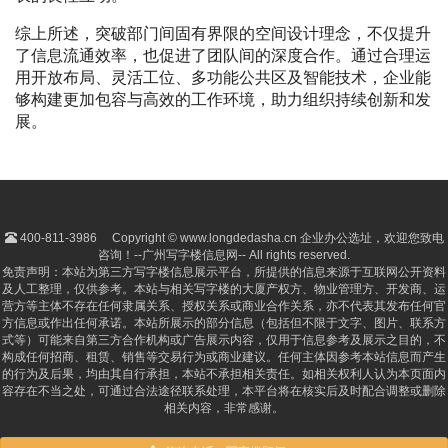
综上所述，突破部门间固有界限的空间设计理念，不仅提升
了信息流通效率，也促进了团队间的深度合作。通过合理运
用开放布局、灵活工位、多功能公共区及智能技术，企业能
够构建更加包容与高效的工作环境，助力组织持续创新和发
展。
400-811-3986
Copyright © www.longdedasha.cn 企业办公选址，欢迎您致电
咨询！--广州写字楼信息网-- All rights reserved.
免责声明：本站为第三方写字楼信息展示平台，所提供的信息来源于互联网公开资料
及人工整理，仅供参考。本站与相关写字楼的大厦产权方、物业管理方、开发商、运
营方等主体不存在任何隶属关系、授权关系或商业合作关系，亦不代表其发布任何官
方信息或作出任何承诺。本站所展示的部分信息（包括但不限于文字、图片、联系方
式等）可能来自第三方合作机构或广告展示内容，仅用于信息参考及展示之目的，不
构成任何招商、租赁、销售等交易行为或商业建议。任何主体因参考本站信息而产生
的行为及后果，均由其自行承担，本站不承担相关责任。如相关权利人认为本页面内
容存在不当之处，可通过合法途径联系处理，本平台将在核实后及时配合调整或删除
相关内容，非常感谢。