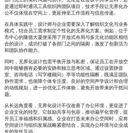
是通过即时通讯工具组织跨团队项目，技术手段让无界化办
公不仅体现在空间上，更延伸至工作流程与信息传递。
在具体实践中，设计师与企业需要深入了解组织文化与业务
模式，结合员工需求制定个性化的无界化方案。例如，位于
市中心的隆德大厦便采用了开放式布局与多元化功能区相结
合的设计，成功打破了各部门之间的隔阂，激发了创新活力
和团队协作能力。
同时，无界化设计也需平衡开放与私密，保证员工在开放空
间中能够拥有必要的安静和独立思考区域。通过设置静音
室、咨询电话（写字楼顾问）亭等功能性隔断，既满足团队
协作需求，也保障个体专注度。良好的空间声学设计和合理
的动线规划，进一步优化工作体验，避免开放带来的干扰问
题。
从长远角度看，无界化设计不仅改善了办公环境，更促进了
企业文化的转型。它鼓励共享与包容，推动扁平化管理，提
升员工幸福感和归属感。企业在打造未来办公空间时，应将
空间设计与组织发展战略紧密结合，实现办公环境与企业成
长的良性互动。