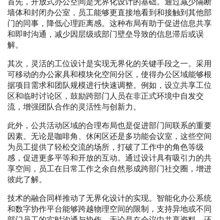
首先，开放式办公空间是无界化设计的基础。通过减少隔断
墙体和封闭办公室，员工能够更直接地看到和接触到其他部
门的同事，降低心理距离感。这种布局有助于促进信息共享
和即时沟通，减少因层级或部门壁垒导致的信息滞后或误
解。
其次，灵活的工位设计是实现无界化的关键手段之一。采用
可移动的办公家具和模块化空间分区，使得办公区域能够根
据项目需求和团队规模进行快速调整。例如，设立共享工位
区和临时讨论区，鼓励跨部门人员在非正式环境中自发交
流，增强团队合作的灵活性与创新力。
此外，公共活动区域的合理布局也是促进部门间联系的重要
因素。无论是咖啡角、休闲区还是多功能会议室，这些空间
为员工提供了轻松交流的场所，打破了工作中的角色等级
感，促进更多平等和开放的互动。通过设计具有吸引力的共
享空间，员工在日常工作之余自然形成跨部门社交圈，增进
彼此了解。
技术的融合同样推动了无界化设计的实现。智能化办公系统
和数字协作平台能够跨越物理空间的限制，支持异地或不同
部门员工的实时沟通与协作。无论是在会议中共享资料，还